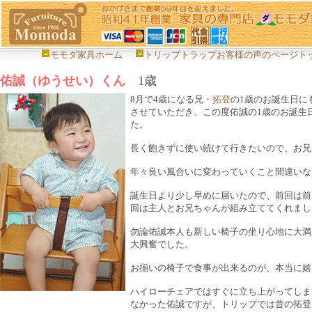
モモダ家具ホーム
トリップトラップお客様の声のページト
佑誠（ゆうせい）くん
1歳
8月で4歳になる兄・
拓登
の1歳のお誕生日に
させていただき、この度佑誠の1歳のお誕生
た。
長く飽きずに使い続けて行きたいので、お兄
年々良い風合いに変わっていくこと間違いな
誕生日より少し早めに届いたので、前回は前
回は主人とお兄ちゃんが組み立ててくれまし
勿論佑誠本人も新しい椅子の坐り心地に大満
大興奮でした。
お揃いの椅子で食事が出来るのが、本当に嬉
ハイローチェアではすぐに立ち上がってしま
なかった佑誠ですが、トリップでは昔の拓登