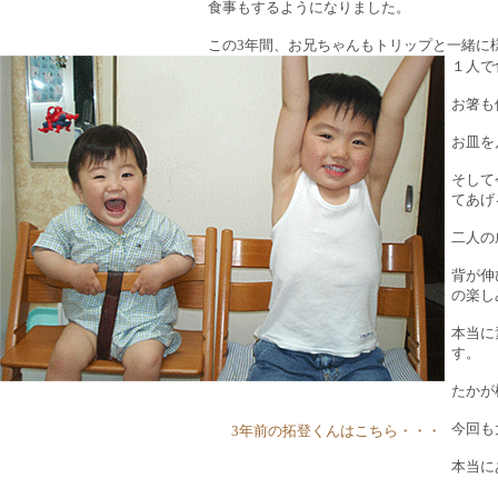
食事もするようになりました。
この3年間、お兄ちゃんもトリップと一緒に
１人で
お箸も
お皿を
そして
てあげ
二人の
背が伸
の楽し
本当に
す。
たかが
今回も
3年前の拓登くんはこちら・・・
本当に