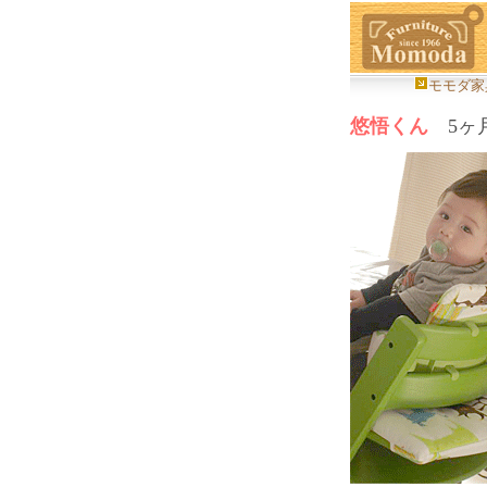
モモダ家
悠悟くん
5ヶ