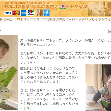
具ホーム
トリップトラップお客様の声のページトップ
トリップトラ
月
神
先日待望のトリップトラップ、ライムカラーが届き、まだ６ヶ
早速座らせてみました。
まだおすわりが出来ない月齢なので、大丈夫かなあ、と少々不
らしながらも、なかなかご満悦な表情、きっと座り心地がとて
しょうか？
離乳食はまだ始まったばっかりなので、
まだ座って食べていませんが、６ヶ月を
迎える頃にはきちんと椅子に座って食べ
てもらおうと思っています。
色は、親の趣味でライムを選びました
が、目立つ色でも何となく部屋に合う
し、クッションもテイルズで、派手かな
～と思ってましたが、結構しっくりいっ
てます。