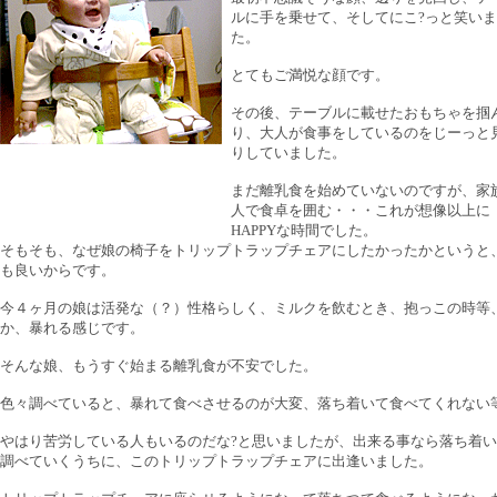
ルに手を乗せて、そしてにこ?っと笑い
た。
とてもご満悦な顔です。
その後、テーブルに載せたおもちゃを掴
り、大人が食事をしているのをじーっと
りしていました。
まだ離乳食を始めていないのですが、家
人で食卓を囲む・・・これが想像以上に
HAPPYな時間でした。
そもそも、なぜ娘の椅子をトリップトラップチェアにしたかったかというと
も良いからです。
今４ヶ月の娘は活発な（？）性格らしく、ミルクを飲むとき、抱っこの時等
か、暴れる感じです。
そんな娘、もうすぐ始まる離乳食が不安でした。
色々調べていると、暴れて食べさせるのが大変、落ち着いて食べてくれない
やはり苦労している人もいるのだな?と思いましたが、出来る事なら落ち着
調べていくうちに、このトリップトラップチェアに出逢いました。