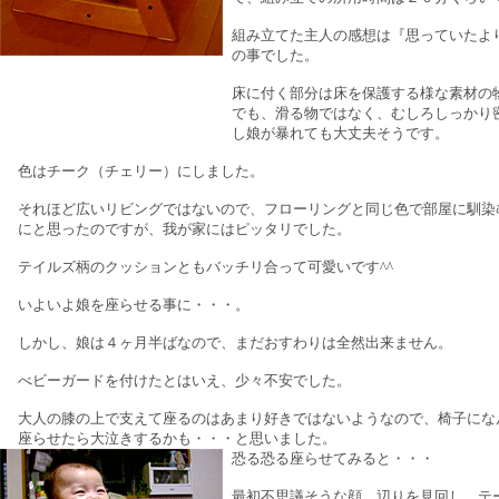
組み立てた主人の感想は『思っていたよ
の事でした。
床に付く部分は床を保護する様な素材の
でも、滑る物ではなく、むしろしっかり
し娘が暴れても大丈夫そうです。
色はチーク（チェリー）にしました。
それほど広いリビングではないので、フローリングと同じ色で部屋に馴染
にと思ったのですが、我が家にはピッタリでした。
テイルズ柄のクッションともバッチリ合って可愛いです^^
いよいよ娘を座らせる事に・・・。
しかし、娘は４ヶ月半ばなので、まだおすわりは全然出来ません。
べビーガードを付けたとはいえ、少々不安でした。
大人の膝の上で支えて座るのはあまり好きではないようなので、椅子にな
座らせたら大泣きするかも・・・と思いました。
恐る恐る座らせてみると・・・
最初不思議そうな顔、辺りを見回し、テ