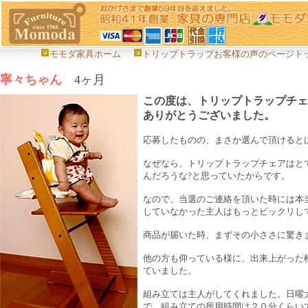
モモダ家具ホーム
トリップトラップお客様の声のページト
寧々ちゃん
4ヶ月
この度は、トリップトラップチェ
ありがとうございました。
応募したものの、まさか選んで頂けると
なぜなら、トリップトラップチェアはと
んだろうな?と思っていたからです。
なので、当選のご連絡を頂いた時には本
していなかった主人はもっとビックリし
商品が届いた時、まずその小ささに驚き
他の方も仰っている様に、出来上がった
ていました。
組み立ては主人がしてくれました。日曜
で、組み立ての所用時間は２０分くらい