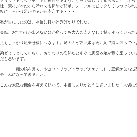
トリップトラップチェアに座らせるようになって落ちつて食べるようになっ
性、素材が木だから汚れても掃除が簡単、テーブルにピッタリくっつけられ
板にしっかり足がのるから安定する・・・
私が目にしたのは、本当に良い評判ばかりでした。
実際、おすわりが出来ない娘が座っても大人の支えなしで暫く座っていられ
足もしっかり足乗せ板につきます。足の力が強い娘は既に足で踏ん張ってい
殆どじっとしていない、おすわりの姿勢だとすぐに愚図る娘が暫く座ってい
だと思います。
ニコニコ顔の娘を見て、やはりトリップトラップチェアにして正解かな♪と
楽しみになってきました。
こんな素敵な機会を与えて頂いて、本当にありがとうございました！大切に