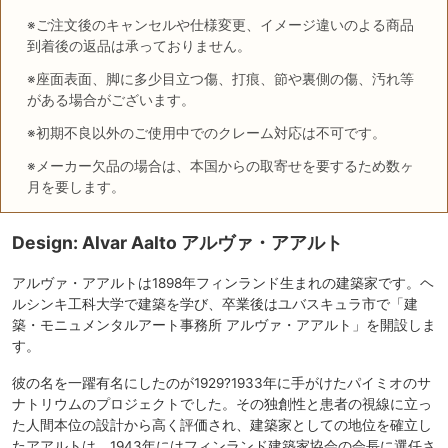
※ご注文後のキャンセルや仕様変更、イメージ違いのよる商品
到着後の返品は承っておりません。
※座面表面、脚に多少目立つ傷、打痕、節や裏側の傷、汚れ等
がある場合がございます。
※初期不良以外のご使用中でのクレーム対応は不可です。
※メーカー欠品の場合は、本国からの取寄せを要するため数ヶ
月を要します。
Design: Alvar Aalto アルヴァ・アアルト
アルヴァ・アアルトは1898年フィンランド生まれの建築家です。ヘ
ルシンキ工科大学で建築を学び、卒業後はユバスキュラ市で「建
築・モニュメンタルアート事務所 アルヴァ・アアルト」を開設しま
す。
彼の名を一躍有名にしたのが1929?1933年に手がけたパイミオのサ
ナトリウムのプロジェクトでした。その独創性と患者の視線に立っ
た人間本位の設計から高く評価され、建築家としての地位を確立し
たアアルトは、1943年にはフィンランド建築家協会の会長に選任さ