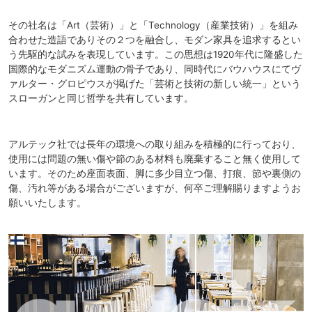
その社名は「Art（芸術）」と「Technology（産業技術）」を組み
合わせた造語でありその２つを融合し、モダン家具を追求するとい
う先駆的な試みを表現しています。この思想は1920年代に隆盛した
国際的なモダニズム運動の骨子であり、同時代にバウハウスにてヴ
ァルター・グロピウスが掲げた「芸術と技術の新しい統一」という
スローガンと同じ哲学を共有しています。
アルテック社では長年の環境への取り組みを積極的に行っており、
使用には問題の無い傷や節のある材料も廃棄すること無く使用して
います。そのため座面表面、脚に多少目立つ傷、打痕、節や裏側の
傷、汚れ等がある場合がございますが、何卒ご理解賜りますようお
願いいたします。