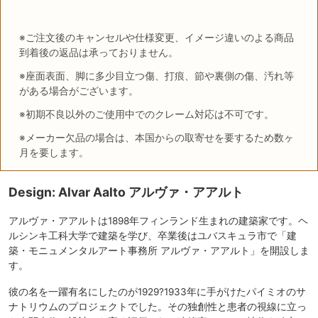
※ご注文後のキャンセルや仕様変更、イメージ違いのよる商品
到着後の返品は承っておりません。
※座面表面、脚に多少目立つ傷、打痕、節や裏側の傷、汚れ等
がある場合がございます。
※初期不良以外のご使用中でのクレーム対応は不可です。
※メーカー欠品の場合は、本国からの取寄せを要するため数ヶ
月を要します。
Design: Alvar Aalto アルヴァ・アアルト
アルヴァ・アアルトは1898年フィンランド生まれの建築家です。ヘ
ルシンキ工科大学で建築を学び、卒業後はユバスキュラ市で「建
築・モニュメンタルアート事務所 アルヴァ・アアルト」を開設しま
す。
彼の名を一躍有名にしたのが1929?1933年に手がけたパイミオのサ
ナトリウムのプロジェクトでした。その独創性と患者の視線に立っ