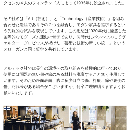
クセンの４人のフィンランド人によって1935年に設立されました。
その社名は「Art（芸術）」と「Technology（産業技術）」を組み
合わせた造語でありその２つを融合し、モダン家具を追求するとい
う先駆的な試みを表現しています。この思想は1920年代に隆盛した
国際的なモダニズム運動の骨子であり、同時代にバウハウスにてヴ
ァルター・グロピウスが掲げた「芸術と技術の新しい統一」という
スローガンと同じ哲学を共有しています。
アルテック社では長年の環境への取り組みを積極的に行っており、
使用には問題の無い傷や節のある材料も廃棄すること無く使用して
います。そのため座面表面、脚に多少目立つ傷、打痕、節や裏側の
傷、汚れ等がある場合がございますが、何卒ご理解賜りますようお
願いいたします。