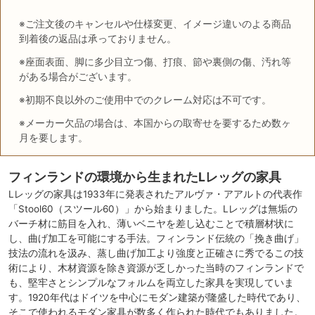
※ご注文後のキャンセルや仕様変更、イメージ違いのよる商品
到着後の返品は承っておりません。
※座面表面、脚に多少目立つ傷、打痕、節や裏側の傷、汚れ等
がある場合がございます。
※初期不良以外のご使用中でのクレーム対応は不可です。
※メーカー欠品の場合は、本国からの取寄せを要するため数ヶ
月を要します。
フィンランドの環境から生まれたLレッグの家具
Lレッグの家具は1933年に発表されたアルヴァ・アアルトの代表作
「Stool60（スツール60）」から始まりました。Lレッグは無垢の
バーチ材に筋目を入れ、薄いベニヤを差し込むことで積層材状に
し、曲げ加工を可能にする手法。フィンランド伝統の「挽き曲げ」
技法の流れを汲み、蒸し曲げ加工より強度と正確さに秀でるこの技
術により、木材資源を除き資源が乏しかった当時のフィンランドで
も、堅牢さとシンプルなフォルムを両立した家具を実現していま
す。1920年代はドイツを中心にモダン建築が隆盛した時代であり、
そこで使われるモダン家具が数多く作られた時代でもありました。