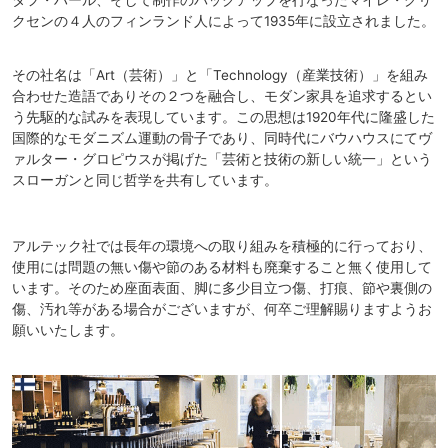
タフ・ハール、そして制作のバックアップを行なったマイレ・グリ
クセンの４人のフィンランド人によって1935年に設立されました。
その社名は「Art（芸術）」と「Technology（産業技術）」を組み
合わせた造語でありその２つを融合し、モダン家具を追求するとい
う先駆的な試みを表現しています。この思想は1920年代に隆盛した
国際的なモダニズム運動の骨子であり、同時代にバウハウスにてヴ
ァルター・グロピウスが掲げた「芸術と技術の新しい統一」という
スローガンと同じ哲学を共有しています。
アルテック社では長年の環境への取り組みを積極的に行っており、
使用には問題の無い傷や節のある材料も廃棄すること無く使用して
います。そのため座面表面、脚に多少目立つ傷、打痕、節や裏側の
傷、汚れ等がある場合がございますが、何卒ご理解賜りますようお
願いいたします。