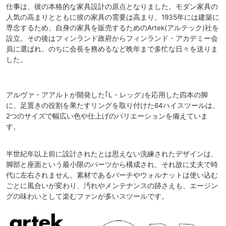
仕事は、彼の本格的な家具設計の原点となりました。モダン家具の
人気の高まりとともに彼の家具の需要は高まり、1935年には建築に
専念するため、自身の家具を販売するためのArtek(アルテック)社を
設立。その後はフィンランド政府からフィンランド・アカデミー会
員に選ばれ、のちに会長を務めるなど晩年まで多忙な日々を送りま
した。
アルヴァ・アアルトが開発した｢L - レッグ｣を応用した四本の脚
に、足置きの役割を果たすリングを取り付けた64ハイスツールは、
2つのサイズで幅広い色や仕上げのバリエーションを備えていま
す。
半世紀年以上前に設計されたとは思えない洗練されたデザインは、
脚部と座面という最小限のパーツから構成され、それ故に丈夫で時
代に左右されません。素材であるバーチやウォルナットは使い込む
ごとに風合いが変わり、汚れやメンテナンスの跡さえも、エージン
グの味わいとして楽むファンが多いスツールです。