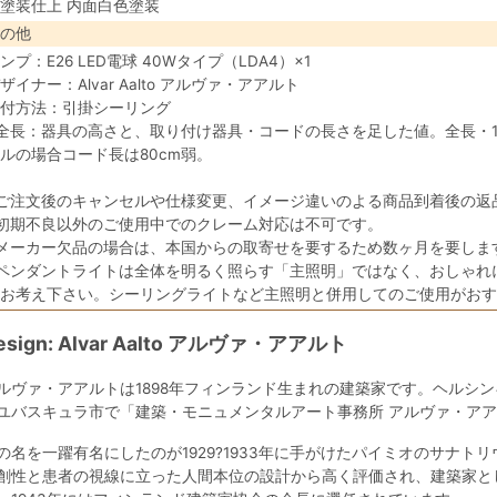
塗装仕上 内面白色塗装
の他
ンプ：E26 LED電球 40Wタイプ（LDA4）×1
ザイナー：Alvar Aalto アルヴァ・アアルト
付方法：引掛シーリング
全長：器具の高さと、取り付け器具・コードの長さを足した値。全長・10
ルの場合コード長は80cm弱。
ご注文後のキャンセルや仕様変更、イメージ違いのよる商品到着後の返
初期不良以外のご使用中でのクレーム対応は不可です。
メーカー欠品の場合は、本国からの取寄せを要するため数ヶ月を要しま
ペンダントライトは全体を明るく照らす「主照明」ではなく、おしゃれ
お考え下さい。シーリングライトなど主照明と併用してのご使用がおす
esign: Alvar Aalto アルヴァ・アアルト
ルヴァ・アアルトは1898年フィンランド生まれの建築家です。ヘルシ
ユバスキュラ市で「建築・モニュメンタルアート事務所 アルヴァ・ア
の名を一躍有名にしたのが1929?1933年に手がけたパイミオのサナト
創性と患者の視線に立った人間本位の設計から高く評価され、建築家と