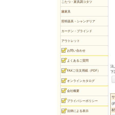
こたつ・家具調コタツ
籐家具
照明器具・シャンデリア
カーテン・ブラインド
アウトレット
お問い合わせ
よくあるご質問
法
FAXご注文用紙（PDF）
下
オンラインカタログ
会社概要
サ
プライバシーポリシー
(
材
法律による表示