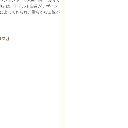
ント「Golden Bell」がオリ
ell」は、アアルト自身がデザイン
りによって作られ、滑らかな曲線が