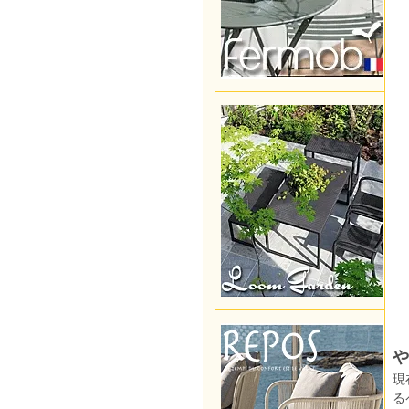
や
現
る