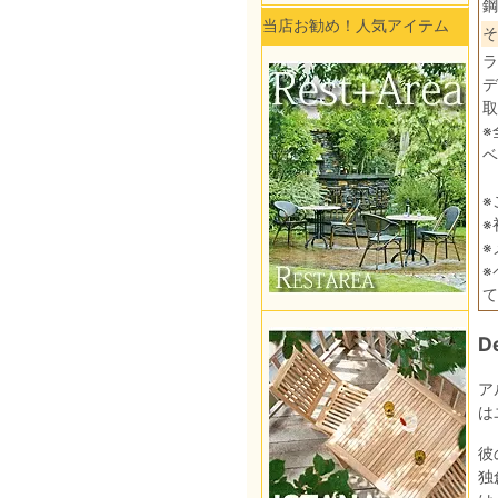
鋼
当店お勧め！人気アイテム
そ
ラ
デ
取
※
ベ
※
※
※
※
て
D
ア
は
彼
独