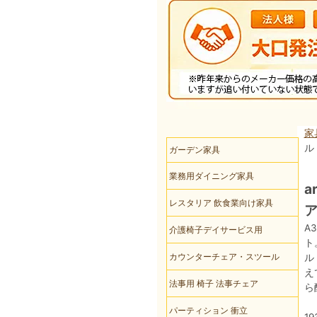
家
ル
ガーデン家具
業務用ダイニング家具
a
レスタリア 飲食業向け家具
ア
A
介護椅子デイサービス用
ト
カウンターチェア・スツール
ル
え
法事用 椅子 法事チェア
ら
パーティション 衝立