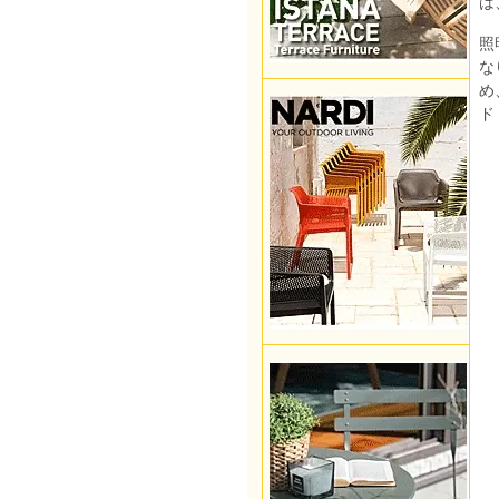
は
照
な
め
ド