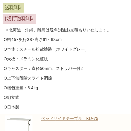
※北海道、沖縄、離島は送料別途お見積もりいたします。
○幅45×奥行38×高さ61～93cm
○本体：スチール粉黛塗装（ホワイトグレー）
○天板：メラミン化粧版
○キャスター：直径50mm、ストッパー付2
○上下無段階スライド調節
○梱包重量：8.4kg
○組立式
○日本製
ベッドサイドテーブル KU-75