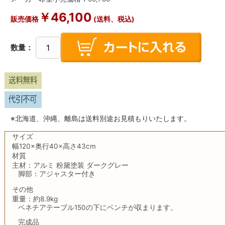
￥
46,100
販売価格
(送料、税込)
数量：
※北海道、沖縄、離島は送料別途お見積もりいたします。
サイズ
幅120×奥行40×高さ43cm
材質
主材：アルミ 粉黛塗装 ダークグレー
脚部：アジャスター付き
その他
重量：約8.9kg
ベネチアテーブル150の下にベンチが収まります。
完成品