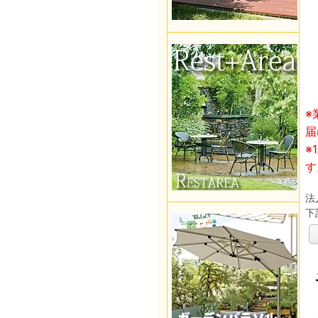
※
届
※
す
法
下