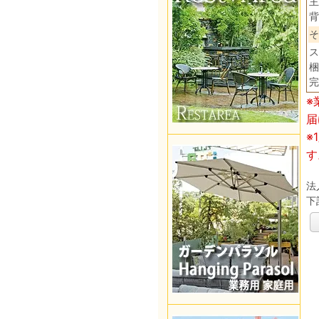
主
背
そ
ス
梱
完
※
届
※
す
法
下