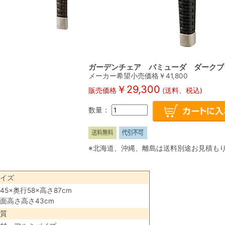
ガーデンチェア バミューダ ダークブ
メーカー希望小売価格￥
41,800
￥
29,300
販売価格
(送料、税込)
数量：
※北海道、沖縄、離島は送料別途お見積も
イズ
45×奥行58×高さ87cm
面高さ高さ43cm
質