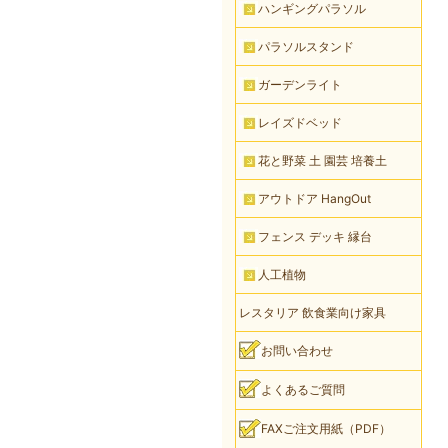
ハンギングパラソル
パラソルスタンド
ガーデンライト
レイズドベッド
花と野菜 土 園芸 培養土
アウトドア HangOut
フェンス デッキ 縁台
人工植物
レスタリア 飲食業向け家具
お問い合わせ
よくあるご質問
FAXご注文用紙（PDF）