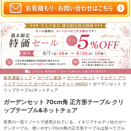
家具通販トップ
>
ガーデン家具
>
ガーデンセット
>
ナルディ アウ
トドアリビング ガーデンファニチャー NARDI
> ガーデンセット ク
リップテーブル/ネットチェア
ガーデンセット 70cm角 正方形テーブル クリ
ップテーブル&ネットチェア
世界の一流リゾートで使用されている、イタリアナルディ社のガー
デンテーブル。使いやすい70cm角の正方形テーブルは並べてグル