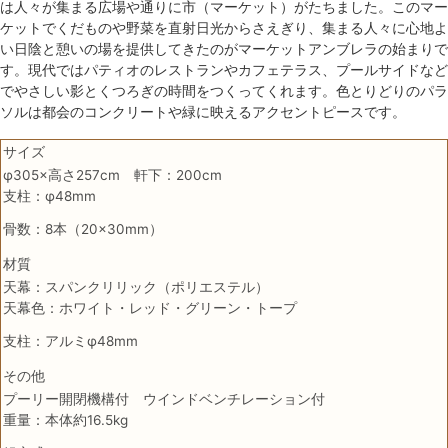
は人々が集まる広場や通りに市（マーケット）がたちました。このマー
ケットでくだものや野菜を直射日光からさえぎり、集まる人々に心地よ
い日陰と憩いの場を提供してきたのがマーケットアンブレラの始まりで
す。現代ではパティオのレストランやカフェテラス、プールサイドなど
でやさしい影とくつろぎの時間をつくってくれます。色とりどりのパラ
ソルは都会のコンクリートや緑に映えるアクセントピースです。
サイズ
φ305×高さ257cm 軒下：200cm
支柱：φ48mm
骨数：8本（20×30mm）
材質
天幕：スパンクリリック（ポリエステル）
天幕色：ホワイト・レッド・グリーン・トープ
支柱：アルミφ48mm
その他
プーリー開閉機構付 ウインドベンチレーション付
重量：本体約16.5kg