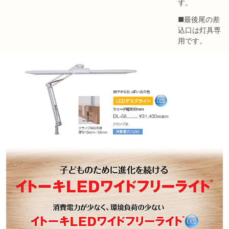
す。
■最後尾の差
込口は灯具専
用です。