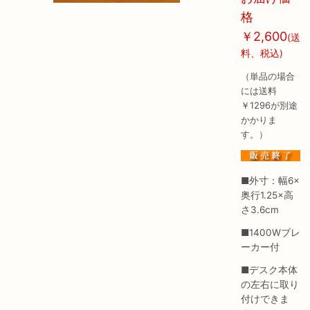
格
￥2,600
(送
料、税込)
（単品の場合
には送料
￥1296が別途
かかりま
す。）
■外寸：幅6×
奥行1.25×高
さ3.6cm
■1400Wブレ
ーカー付
■デスク本体
の左右に取り
付けできま