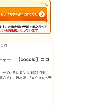
ココロ
ー 【cocolo】ココ
。全ての角にＥＶＡ樹脂を使用し
勧めです。日本製、F☆☆☆☆の安