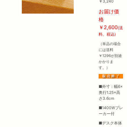
￥3,240
お届け価
格
￥2,600
(送
料、税込)
（単品の場合
には送料
￥1296が別途
かかりま
す。）
■外寸：幅6×
奥行1.25×高
さ3.6cm
■1400Wブレ
ーカー付
■デスク本体