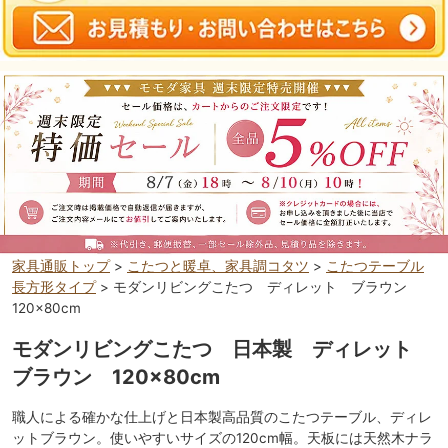
家具通販トップ
>
こたつと暖卓、家具調コタツ
>
こたつテーブル
長方形タイプ
> モダンリビングこたつ ディレット ブラウン
120×80cm
モダンリビングこたつ 日本製 ディレット
ブラウン 120×80cm
職人による確かな仕上げと日本製高品質のこたつテーブル、ディレ
ットブラウン。使いやすいサイズの120cm幅。天板には天然木ナラ