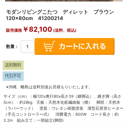
モダンリビングこたつ ディレット ブラウン
120×80cm 41200214
￥
82,100
販売価格
(送料、税込)
数量：
※沖縄、離島は送料別途お見積もりいたします。
サイズ（cm）：幅120x奥行80x高さ39（継脚込）、継ぎ脚（高さ
5cm）・約28kg 天板：天然木化粧繊維板（楢） 脚部：天然木
（ラバーウッド） 塗装：ウレタン樹脂塗装 薄型石英管ヒーター
（手元コントローラー式） 消費電力：600W コード長さ：約
3.2m 組み立て：一部組立(脚部)