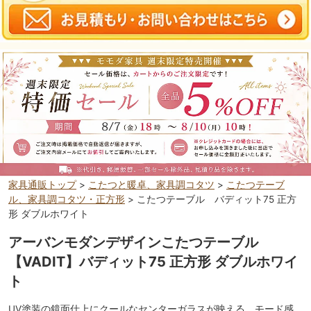
家具通販トップ
>
こたつと暖卓、家具調コタツ
>
こたつテーブ
ル、家具調コタツ・正方形
> こたつテーブル バディット75 正方
形 ダブルホワイト
アーバンモダンデザインこたつテーブル
【VADIT】バディット75 正方形 ダブルホワイ
ト
UV塗装の鏡面仕上にクールなセンターガラスが映える、モード感