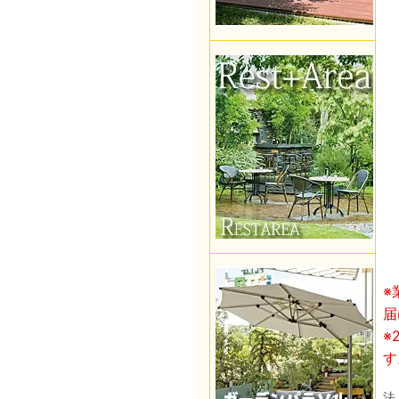
※
届
※
す
法