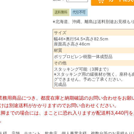
※北海道、沖縄、離島は送料別途お見積も
サイズ
幅46×奥行54.5×高さ82.5cm
座面高さ高さ46cm
材質
ポリプロピレン樹脂一体成型品
その他
スタッキング可能（3脚まで）
※スタッキング用の緩衝材が無く、座枠も
グできません。予めご了承ください。
完成品
業務用商品につき、都度在庫と納期確認のお問い合わせをお願
けは別途送料がかかりますのでお問い合わせください。
2脚まで
の場合には、まことに恐れ入りますが配送料3,440円
。
人様、店舗、テナント、飲食店、個人事業主様、複数台等のお見積もり