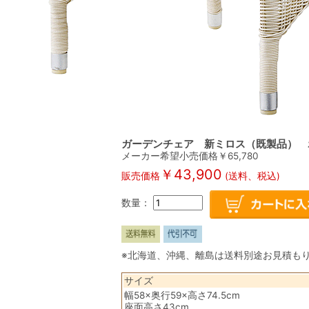
ガーデンチェア 新ミロス（既製品） 
メーカー希望小売価格￥
65,780
￥
43,900
販売価格
(送料、税込)
数量：
※北海道、沖縄、離島は送料別途お見積も
サイズ
幅58×奥行59×高さ74.5cm
座面高さ43cm