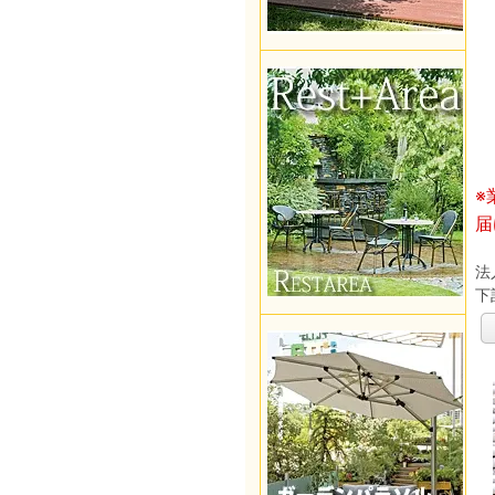
※
届
法
下