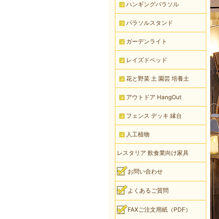
ハンギングパラソル
パラソルスタンド
ガーデンライト
レイズドベッド
花と野菜 土 園芸 培養土
アウトドア HangOut
フェンス デッキ 縁台
人工植物
レスタリア 飲食業向け家具
お問い合わせ
よくあるご質問
FAXご注文用紙（PDF）