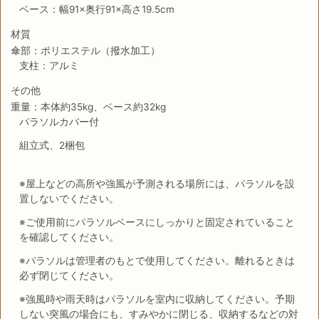
ベース：幅91×奥行91×高さ19.5cm
材質
傘部：ポリエステル（撥水加工）
支柱：アルミ
その他
重量：本体約35kg、ベース約32kg
パラソルカバー付
組立式、2梱包
※屋上などの高所や強風が予測される場所には、パラソルを設
置しないでください。
※ご使用前にパラソルベースにしっかりと固定されていること
を確認してください。
※パラソルは管理者のもとで使用してください。離れるときは
必ず閉じてください。
※強風時や雨天時はパラソルを室内に収納してください。予期
しない突風の場合にも、すみやかに閉じる、収納するなどの対