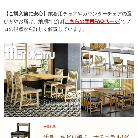
【ご購入前に安心】
業務用チェアやカウンターチェアの選
び方やお届け、納期などは[
こちらの専用FAQページ
]でプ
ロの視点から詳しく解説しています。
★売れ筋
千鳥 ちどり椅子 ナチュラル/ダ