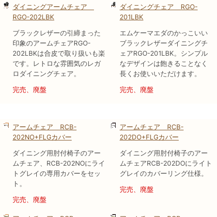
ダイニングアームチェア
ダイニングチェア RGO-
RGO-202LBK
201LBK
ブラックレザーの引締まった
エムケーマエダのかっこいい
印象のアームチェアRGO-
ブラックレザーダイニングチ
202LBKは合皮で取り扱いも楽
ェアRGO-201LBK。シンプル
です。レトロな雰囲気のレガ
なデザインは飽きることなく
ロダイニングチェア。
長くお使いいただけます。
完売、廃盤
完売、廃盤
アームチェア RCB-
アームチェア RCB-
202NO+FLGカバー
202DO+FLGカバー
ダイニング用肘付椅子のアー
ダイニング用肘付椅子のアー
ムチェア、RCB-202NOにライ
ムチェアRCB-202DOにライト
トグレイの専用カバーをセッ
グレイのカバーリング仕様。
ト。
完売、廃盤
完売、廃盤