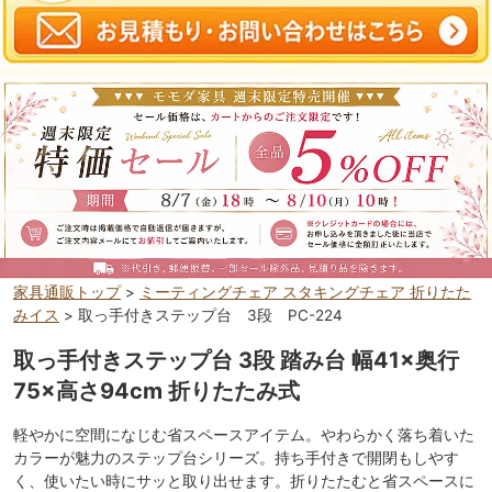
家具通販トップ
>
ミーティングチェア スタキングチェア 折りたた
みイス
> 取っ手付きステップ台 3段 PC-224
取っ手付きス
テップ台 3段 踏み台 幅41×奥行
75×高さ94cm 折りたたみ式
軽やかに空間になじむ省スペースアイテム。やわらかく落ち着いた
カラーが魅力のステップ台シリーズ。持ち手付きで開閉もしやす
く、使いたい時にサッと取り出せます。折りたたむと省スペースに