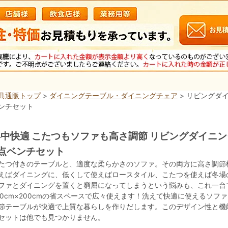
具通販トップ
>
ダイニングテーブル・ダイニングチェア
> リビングダイ
ンチセット
中快適 こたつもソファも高さ調節 リビングダイニングセ
点ベンチセット
たつ付きのテーブルと、適度な柔らかさのソファ。その両方に高さ調節
えばダイニングに、低くして使えばロースタイル、こたつを使えば冬場
ファとダイニングを置くと窮屈になってしまうという悩みも、これ一台で
00cm×200cmの省スペースで広々使えます！洗えて快適に使えるソ
節テーブルが快適で上質な暮らしを作りだします。このデザイン性と機
セットは他でも見つかりません。