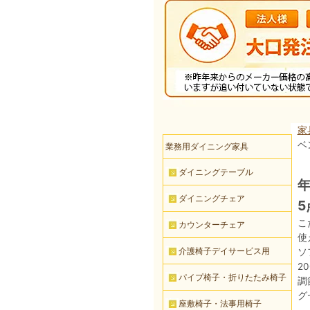
家
ベ
業務用ダイニング家具
ダイニングテーブル
年
ダイニングチェア
5
こ
カウンターチェア
使
介護椅子デイサービス用
ソ
2
パイプ椅子・折りたたみ椅子
調
グ
座敷椅子・法事用椅子