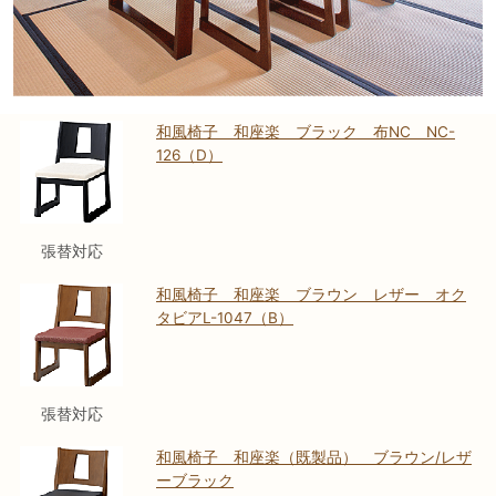
和風椅子 和座楽 ブラック 布NC NC-
126（D）
張替対応
和風椅子 和座楽 ブラウン レザー オク
タビアL-1047（B）
張替対応
和風椅子 和座楽（既製品） ブラウン/レザ
ーブラック