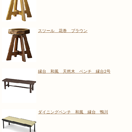
スツール 花巻 ブラウン
縁台 和風 天然木 ベンチ 縁台2号
ダイニングベンチ 和風 縁台 鴨川