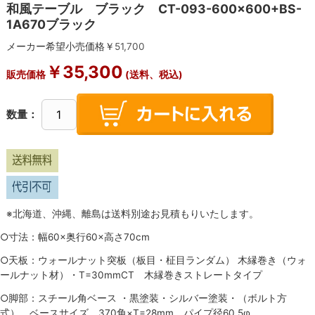
和風テーブル ブラック CT-093-600×600+BS-
1A670ブラック
メーカー希望小売価格￥
51,700
￥
35,300
販売価格
(送料、税込)
数量：
※北海道、沖縄、離島は送料別途お見積もりいたします。
○寸法：幅60×奥行60×高さ70cm
○天板：ウォールナット突板（板目・柾目ランダム） 木縁巻き（ウォ
ールナット材）・T=30mmCT 木縁巻きストレートタイプ
○脚部：スチール角ベース ・黒塗装・シルバー塗装・（ボルト方
式） ベースサイズ 370角×T=28mm パイプ径60.5φ