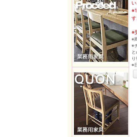
い
※
す
※
※
※
と
り
※