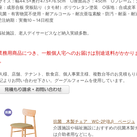
サイズ：幅44.5×奥行47.5×76.5cm ○座面高さ：45cm ○フレ
座：成形合板 突板貼り（タモ材）ポリウレタン塗装 ○張地：合成皮革
抗菌・有害物質不使用・耐アルコール・耐次亜塩素酸・防汚・耐薬・耐
受注納期：実働10～14日程度
福祉施設、老人デイサービスなど納入実績多数。
業務用商品につき、一般個人宅へのお届けは別途送料がかかり
。
人様、店舗、テナント、飲食店、個人事業主様、複数台等のお見積もり
記よりお問い合わせ下さい。グーグルフォームを使用しています。
抗菌 木製チェア WC-2P(BJ) ベージュ
介護施設や福祉施設におすすめの抗菌木製
は介助者用などにも。