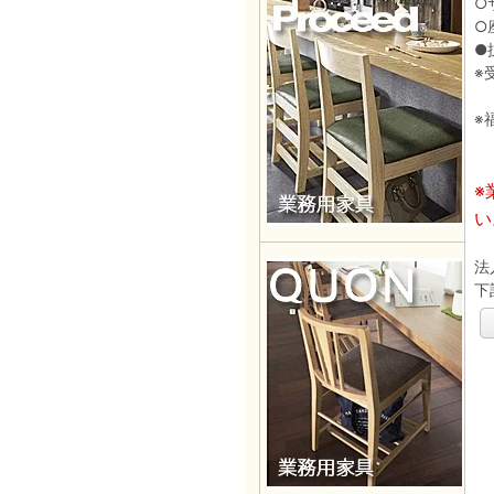
○
○
●
※
※
※
い
法
下