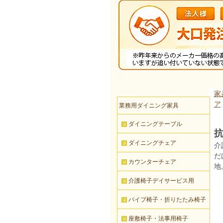
家
ア
業務用ダイニング家具
ダイニングテーブル
抗
ダイニングチェア
介
だ
カウンターチェア
地
介護椅子デイサービス用
パイプ椅子・折りたたみ椅子
座敷椅子・法事用椅子