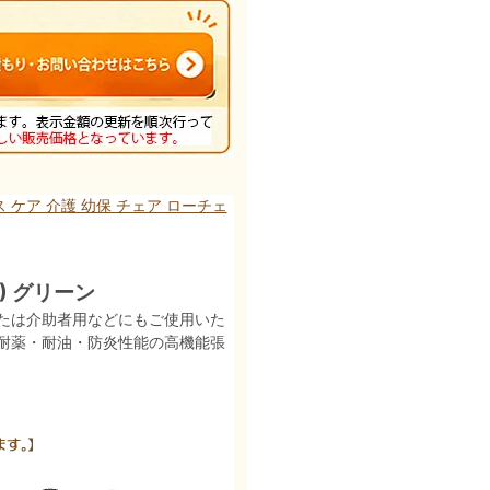
 ケア 介護 幼保 チェア ローチェ
) グリーン
たは介助者用などにもご使用いた
耐薬・耐油・防炎性能の高機能張