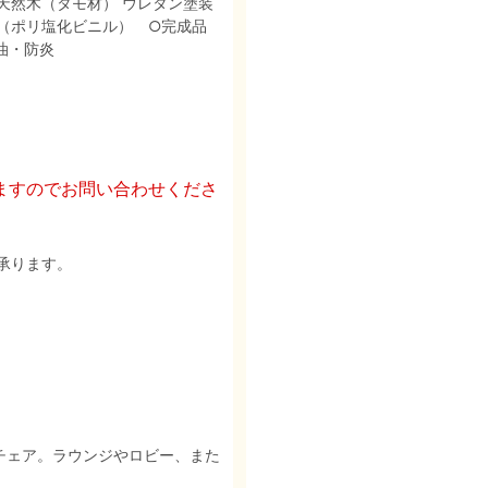
ーム：天然木（タモ材） ウレタン塗装
（ポリ塩化ビニル） ○完成品
油・防炎
ますのでお問い合わせくださ
承ります。
チェア。ラウンジやロビー、また