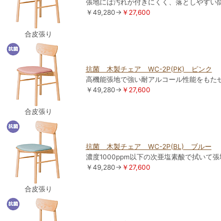
張地には汚れが付きにくく、落としやすい
￥49,280→
￥27,600
合皮張り
抗菌 木製チェア WC-2P(PK) ピンク
高機能張地で強い耐アルコール性能をもた
￥49,280→
￥27,600
合皮張り
抗菌 木製チェア WC-2P(BL) ブルー
濃度1000ppm以下の次亜塩素酸で拭いて
￥49,280→
￥27,600
合皮張り