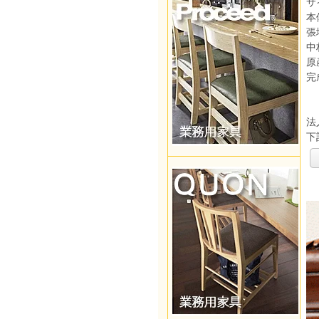
サ
本
張
中
原
完
法
下