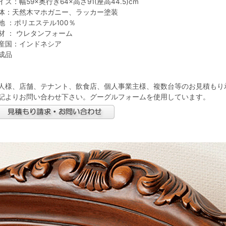
イズ：幅59×奥行き64×高さ91(座高44.5)cm
体：天然木マホガニー、ラッカー塗装
地 ：ポリエステル100％
材 ： ウレタンフォーム
産国：インドネシア
成品
人様、店舗、テナント、飲食店、個人事業主様、複数台等のお見積もり
記よりお問い合わせ下さい。グーグルフォームを使用しています。