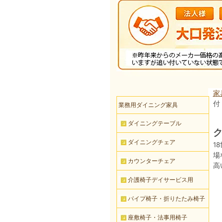
家
付
業務用ダイニング家具
ダイニングテーブル
ク
ダイニングチェア
1
場
カウンターチェア
高
介護椅子デイサービス用
パイプ椅子・折りたたみ椅子
座敷椅子・法事用椅子