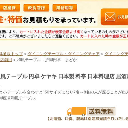
具通販トップ
>
ダイニングテーブル・ダイニングチェア
>
ダイニングテ
 店舗用
> 和風テーブル 折脚円卓 まどか
風テーブル 円卓 ケヤキ 日本製 料亭 日本料理店 居酒
か
と小テーブルを合わすと150サイズになり7名～8名の人が座ることが
脚座卓和風テーブル。