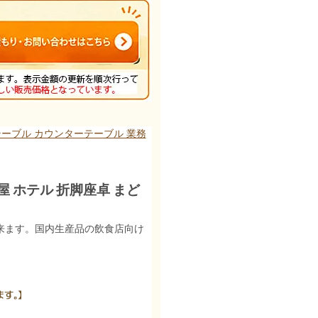
ーブル カウンターテーブル 業務
屋 ホテル 折脚座卓 まど
出来ます。国内生産品の飲食店向け