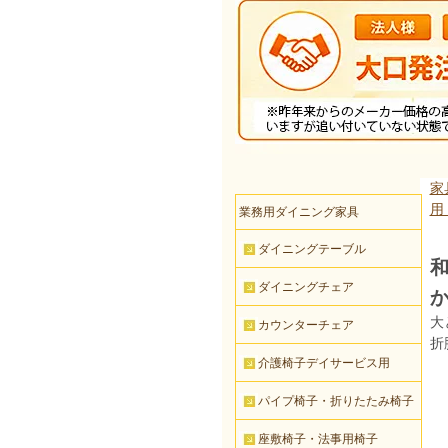
家
用
業務用ダイニング家具
ダイニングテーブル
和
ダイニングチェア
大
カウンターチェア
折
介護椅子デイサービス用
パイプ椅子・折りたたみ椅子
座敷椅子・法事用椅子