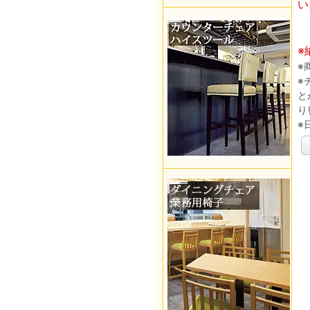
い
※
※
※
と
り
※