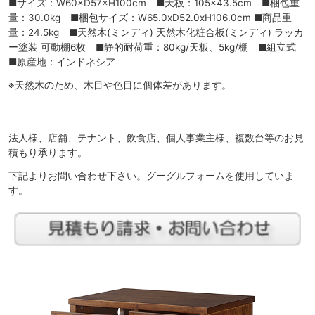
■サイズ：W60×D57×H100cm ■天板：105×43.5cm ■梱包重
量：30.0kg ■梱包サイズ：W65.0xD52.0xH106.0cm ■商品重
量：24.5kg ■天然木(ミンディ) 天然木化粧合板(ミンディ) ラッカ
ー塗装 可動棚6枚 ■静的耐荷重：80kg/天板、5kg/棚 ■組立式
■原産地：インドネシア
※天然木のため、木目や色目に個体差があります。
法人様、店舗、テナント、飲食店、個人事業主様、複数台等のお見
積もり承ります。
下記よりお問い合わせ下さい。グーグルフォームを使用していま
す。