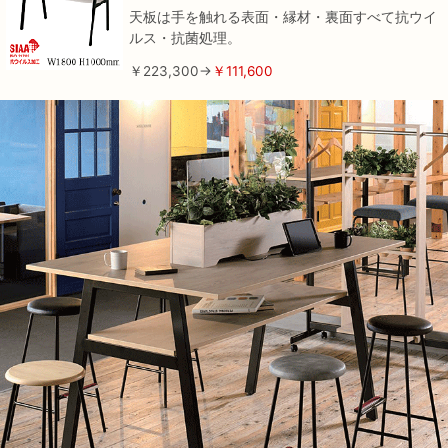
天板は手を触れる表面・縁材・裏面すべて抗ウイ
ルス・抗菌処理。
￥223,300→
￥111,600