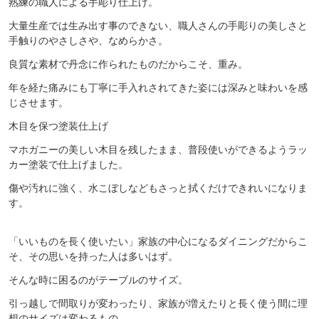
熟練の職人による手彫り仕上げ。
大量生産では生み出す事のできない、職人さんの手彫りの美しさと
手触りのやさしさや、なめらかさ。
良質な素材で丹念に作られたものだからこそ、重み。
年を経た痛みにも丁寧に手入れされてきた姿には深みと味わいを感
じさせます。
木目を保つ塗装仕上げ
マホガニーの美しい木目を残したまま、普段使いができるようラッ
カー塗装で仕上げました。
傷や汚れに強く、水こぼしなどもさっと拭くだけできれいになりま
す。
「いいものを長く使いたい」家族の中心になるダイニングだからこ
そ、その思いを持った人は多いはず。
そんな時に困るのがテーブルのサイズ。
引っ越しで間取りが変わったり、家族が増えたりと長く使う間に理
想のサイズは変わるもの。