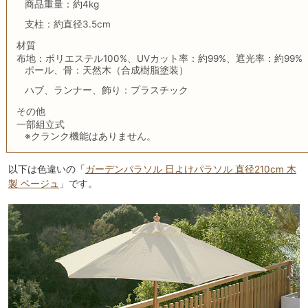
商品重量：約4kg
支柱：約直径3.5cm
材質
布地：ポリエステル100%、UVカット率：約99%、遮光率：約99%
ポール、骨：天然木（合成樹脂塗装）
ハブ、ランナー、飾り：プラスチック
その他
一部組立式
※クランク機能はありません。
以下は色違いの「
ガーデンパラソル 日よけパラソル 直径210cm 木
製 ベージュ
」です。