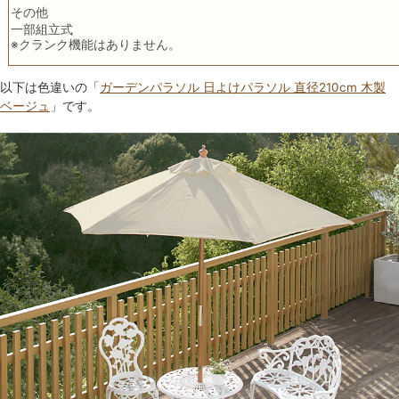
その他
一部組立式
※クランク機能はありません。
以下は色違いの「
ガーデンパラソル 日よけパラソル 直径210cm 木製
ベージュ
」です。