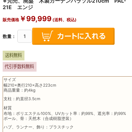
※完売、廃盤 木製ガーデンパラソル210cm PAL-
21E エンジ
￥
99,999
販売価格
(送料、税込)
数量：
サイズ
幅210×奥行210×高さ223cm
商品重量：約4kg
支柱：約直径3.5cm
材質
布地：ポリエステル100%、UVカット率：約99%、遮光率：約99%
ポール、骨：天然木（合成樹脂塗装）
ハブ、ランナー、飾り：プラスチック