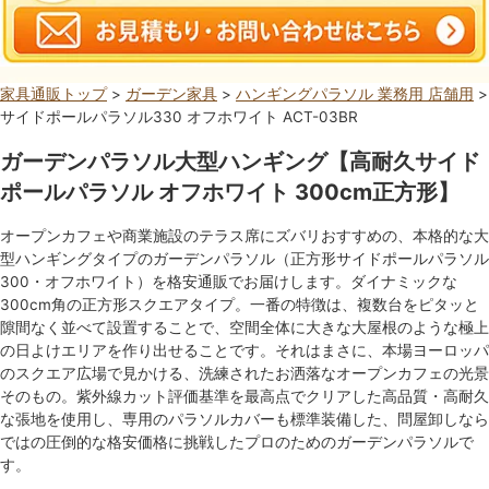
家具通販トップ
>
ガーデン家具
>
ハンギングパラソル 業務用 店舗用
>
サイドポールパラソル330 オフホワイト ACT-03BR
ガーデンパラソル大型ハンギング【高耐久サイド
ポールパラソル オフホワイト 300cm正方形】
オープンカフェや商業施設のテラス席にズバリおすすめの、本格的な大
型ハンギングタイプのガーデンパラソル（正方形サイドポールパラソル
300・オフホワイト）を格安通販でお届けします。ダイナミックな
300cm角の正方形スクエアタイプ。一番の特徴は、複数台をピタッと
隙間なく並べて設置することで、空間全体に大きな大屋根のような極上
の日よけエリアを作り出せることです。それはまさに、本場ヨーロッパ
のスクエア広場で見かける、洗練されたお洒落なオープンカフェの光景
そのもの。紫外線カット評価基準を最高点でクリアした高品質・高耐久
な張地を使用し、専用のパラソルカバーも標準装備した、問屋卸しなら
ではの圧倒的な格安価格に挑戦したプロのためのガーデンパラソルで
す。