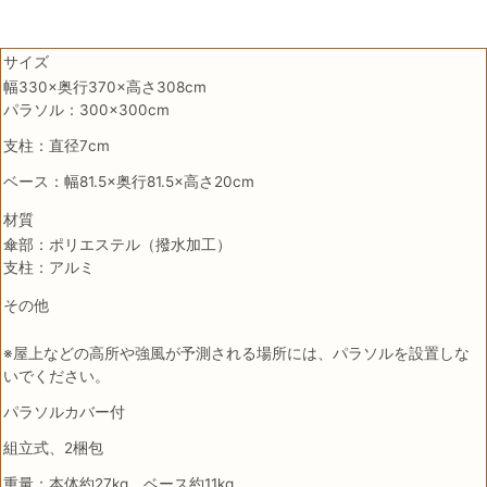
サイズ
幅330×奥行370×高さ308cm
パラソル：300×300cm
支柱：直径7cm
ベース：幅81.5×奥行81.5×高さ20cm
材質
傘部：ポリエステル（撥水加工）
支柱：アルミ
その他
※屋上などの高所や強風が予測される場所には、パラソルを設置しな
いでください。
パラソルカバー付
組立式、2梱包
重量：本体約27kg、ベース約11kg