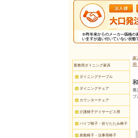
家
用
業務用ダイニング家具
ダイニングテーブル
和
ダイニングチェア
蕎
ブ
カウンターチェア
介護椅子デイサービス用
パイプ椅子・折りたたみ椅子
座敷椅子・法事用椅子