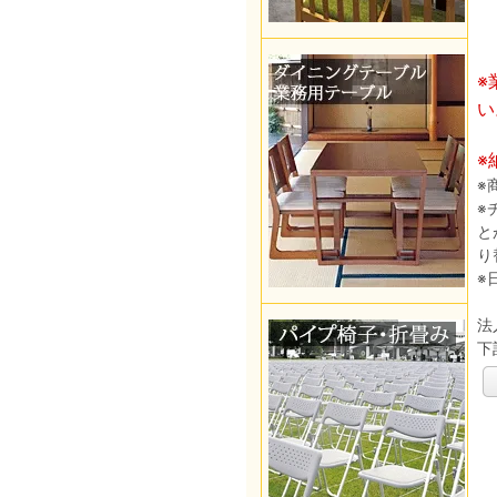
※
い
※
※
※
と
り
※
法
下