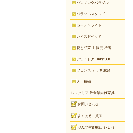
ハンギングパラソル
パラソルスタンド
ガーデンライト
レイズドベッド
花と野菜 土 園芸 培養土
アウトドア HangOut
フェンス デッキ 縁台
人工植物
レスタリア 飲食業向け家具
お問い合わせ
よくあるご質問
FAXご注文用紙（PDF）