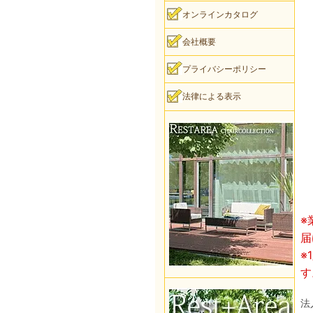
オンラインカタログ
会社概要
プライバシーポリシー
法律による表示
※
届
※
す
法