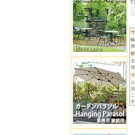
下
サ
幅
座
材
主
背
そ
ス
完
こ
す