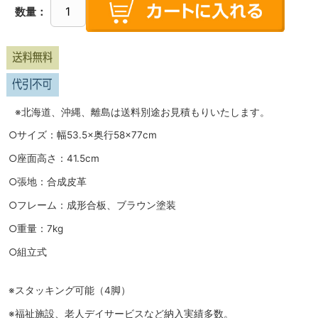
数量：
※北海道、沖縄、離島は送料別途お見積もりいたします。
○サイズ：幅53.5×奥行58×77cm
○座面高さ：41.5cm
○張地：合成皮革
○フレーム：成形合板、ブラウン塗装
○重量：7kg
○組立式
※スタッキング可能（4脚）
※福祉施設、老人デイサービスなど納入実績多数。