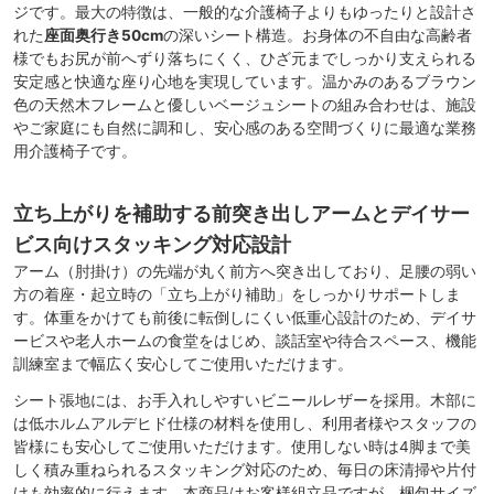
ジです。最大の特徴は、一般的な介護椅子よりもゆったりと設計さ
れた
座面奥行き50cm
の深いシート構造。お身体の不自由な高齢者
様でもお尻が前へずり落ちにくく、ひざ元までしっかり支えられる
安定感と快適な座り心地を実現しています。温かみのあるブラウン
色の天然木フレームと優しいベージュシートの組み合わせは、施設
やご家庭にも自然に調和し、安心感のある空間づくりに最適な業務
用介護椅子です。
立ち上がりを補助する前突き出しアームとデイサー
ビス向けスタッキング対応設計
アーム（肘掛け）の先端が丸く前方へ突き出しており、足腰の弱い
方の着座・起立時の「立ち上がり補助」をしっかりサポートしま
す。体重をかけても前後に転倒しにくい低重心設計のため、デイサ
ービスや老人ホームの食堂をはじめ、談話室や待合スペース、機能
訓練室まで幅広く安心してご使用いただけます。
シート張地には、お手入れしやすいビニールレザーを採用。木部に
は低ホルムアルデヒド仕様の材料を使用し、利用者様やスタッフの
皆様にも安心してご使用いただけます。使用しない時は4脚まで美
しく積み重ねられるスタッキング対応のため、毎日の床清掃や片付
けも効率的に行えます。本商品はお客様組立品ですが、梱包サイズ