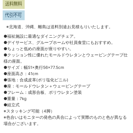
※北海道、沖縄、離島は送料別途お見積もりいたします。
●福祉施設に最適なダイニングチェア。
●デイサービス、グループホームや社員食堂にもおすすめ。
●ちょっと低めの座面が座りやすい。
●クッション性に優れたモールドウレタンとウェービングテープ仕
様の座面。
●サイズ：幅51×奥行56×77.5cm
●座面高さ：41cm
●張地：合成皮革(ポリ塩化ビニル)
●座：モールドウレタン＋ウェービングテープ
●フレーム：成形合板、ポリウレタン塗装
●重量：7kg
●組立式
※スタッキング可能（4脚）
※色合いはモニターの発色の具合によって実際のものと色が異なる
場合がございます。