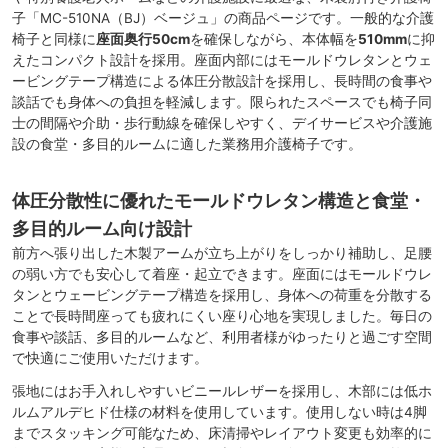
子「MC-510NA（BJ）ベージュ」の商品ページです。一般的な介護
椅子と同様に
座面奥行50cm
を確保しながら、本体幅を
510mm
に抑
えたコンパクト設計を採用。座面内部にはモールドウレタンとウェ
ービングテープ構造による体圧分散設計を採用し、長時間の食事や
談話でも身体への負担を軽減します。限られたスペースでも椅子同
士の間隔や介助・歩行動線を確保しやすく、デイサービスや介護施
設の食堂・多目的ルームに適した業務用介護椅子です。
体圧分散性に優れたモールドウレタン構造と食堂・
多目的ルーム向け設計
前方へ張り出した木製アームが立ち上がりをしっかり補助し、足腰
の弱い方でも安心して着座・起立できます。座面にはモールドウレ
タンとウェービングテープ構造を採用し、身体への荷重を分散する
ことで長時間座っても疲れにくい座り心地を実現しました。毎日の
食事や談話、多目的ルームなど、利用者様がゆったりと過ごす空間
で快適にご使用いただけます。
張地にはお手入れしやすいビニールレザーを採用し、木部には低ホ
ルムアルデヒド仕様の材料を使用しています。使用しない時は4脚
までスタッキング可能なため、床清掃やレイアウト変更も効率的に