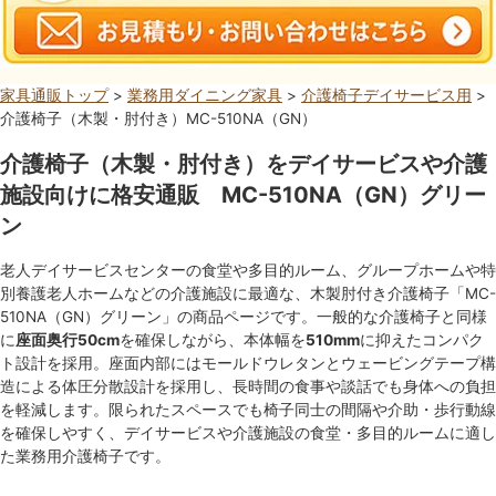
家具通販トップ
>
業務用ダイニング家具
>
介護椅子デイサービス用
>
介護椅子（木製・肘付き）MC-510NA（GN）
介護椅子（木製・肘付き）をデイサービスや介護
施設向けに格安通販 MC-510NA（GN）グリー
ン
老人デイサービスセンターの食堂や多目的ルーム、グループホームや特
別養護老人ホームなどの介護施設に最適な、木製肘付き介護椅子「MC-
510NA（GN）グリーン」の商品ページです。一般的な介護椅子と同様
に
座面奥行50cm
を確保しながら、本体幅を
510mm
に抑えたコンパク
ト設計を採用。座面内部にはモールドウレタンとウェービングテープ構
造による体圧分散設計を採用し、長時間の食事や談話でも身体への負担
を軽減します。限られたスペースでも椅子同士の間隔や介助・歩行動線
を確保しやすく、デイサービスや介護施設の食堂・多目的ルームに適し
た業務用介護椅子です。