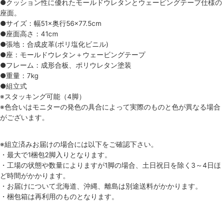
●クッション性に優れたモールドウレタンとウェービングテープ仕様の
座面。
●サイズ：幅51×奥行56×77.5cm
●座面高さ：41cm
●張地：合成皮革(ポリ塩化ビニル)
●座：モールドウレタン＋ウェービングテープ
●フレーム：成形合板、ポリウレタン塗装
●重量：7kg
●組立式
※スタッキング可能（4脚）
※色合いはモニターの発色の具合によって実際のものと色が異なる場合
がございます。
※組立済みお届けの場合には以下をご確認下さい。
・最大で1梱包2脚入りとなります。
・工場の状態や数量によりますが1脚の場合、土日祝日を除く3～4日ほ
ど時間がかかります。
・お届けについて北海道、沖縄、離島は別途送料がかかります。
・梱包箱は再利用のものとなります。