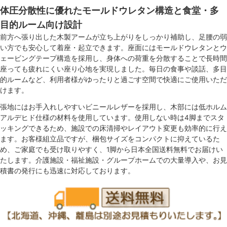
体圧分散性に優れたモールドウレタン構造と食堂・多
目的ルーム向け設計
前方へ張り出した木製アームが立ち上がりをしっかり補助し、足腰の弱
い方でも安心して着座・起立できます。座面にはモールドウレタンとウ
ェービングテープ構造を採用し、身体への荷重を分散することで長時間
座っても疲れにくい座り心地を実現しました。毎日の食事や談話、多目
的ルームなど、利用者様がゆったりと過ごす空間で快適にご使用いただ
けます。
張地にはお手入れしやすいビニールレザーを採用し、木部には低ホルム
アルデヒド仕様の材料を使用しています。使用しない時は4脚までスタ
ッキングできるため、施設での床清掃やレイアウト変更も効率的に行え
ます。お客様組立品ですが、梱包サイズをコンパクトに抑えているた
め、ご家庭でも受け取りやすく、1脚から日本全国送料無料でお届けい
たします。介護施設・福祉施設・グループホームでの大量導入や、お見
積書の発行にも迅速に対応しております。