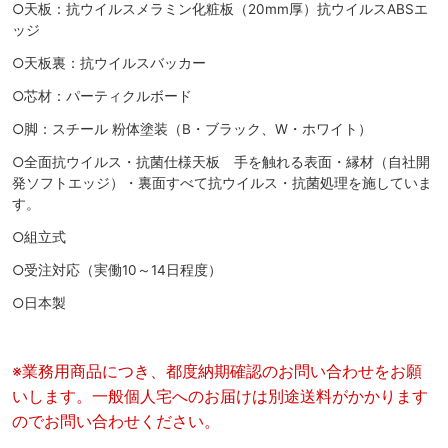
○天板：抗ウイルスメラミン化粧板（20mm厚）抗ウイルスABSエ
ッジ
○天板裏：抗ウイルスバッカー
○芯材：パーティクルボード
○脚：スチール 粉体塗装（B・ブラック、W・ホワイト）
○全面抗ウイルス・抗菌仕様天板 手を触れる表面・縁材（自社開
発ソフトエッジ）・裏面すべて抗ウイルス・抗菌処理を施していま
す。
○組立式
○受注対応（実働10～14日程度）
○日本製
※業務用商品につき、都度納期確認のお問い合わせをお願
いします。一般個人宅へのお届けは別途送料がかかります
のでお問い合わせください。